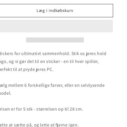
for
for
Læg i indkøbskurv
Team
Team
logo
logo
tickers for ultimativt sammenhold. Stik os jeres hold
ogo, og vi gør det til en sticker - en til hver spiller,
erfekt til at pryde jeres PC.
ælg mellem 6 forskellige farver, eller en selvlysende
odel.
risen er for 5 stk - størrelsen op til 28 cm.
ette at sætte på, og lette at fjerne igen.