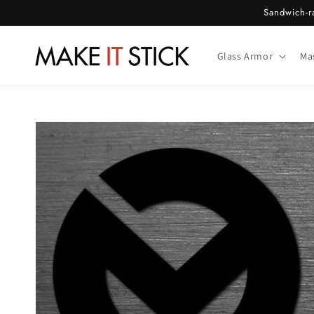
Gå til
Sandwich-ra
indhold
Glass Armor
Ma
Gå til
produktoplysninger