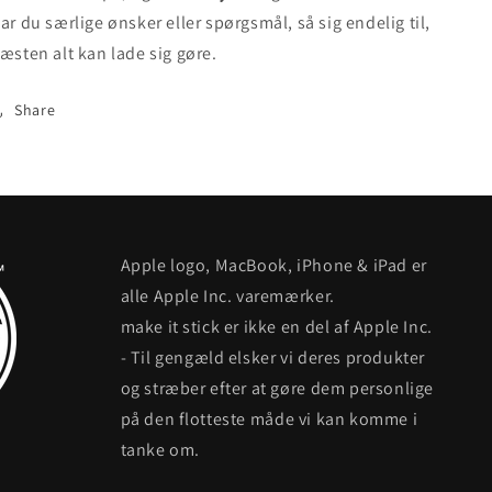
ar du særlige ønsker eller spørgsmål, så sig endelig til,
æsten alt kan lade sig gøre.
Share
Apple logo, MacBook, iPhone & iPad er
alle Apple Inc. varemærker.
make it stick er ikke en del af Apple Inc.
- Til gengæld elsker vi deres produkter
og stræber efter at gøre dem personlige
på den flotteste måde vi kan komme i
tanke om.