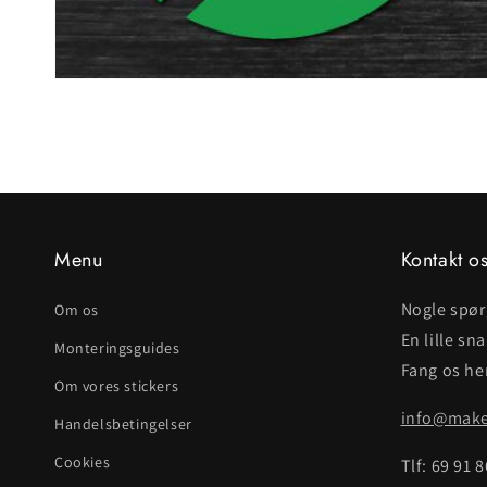
Menu
Kontakt o
Nogle spø
Om os
En lille sn
Monteringsguides
Fang os her
Om vores stickers
info@makei
Handelsbetingelser
Cookies
Tlf: 69 91 