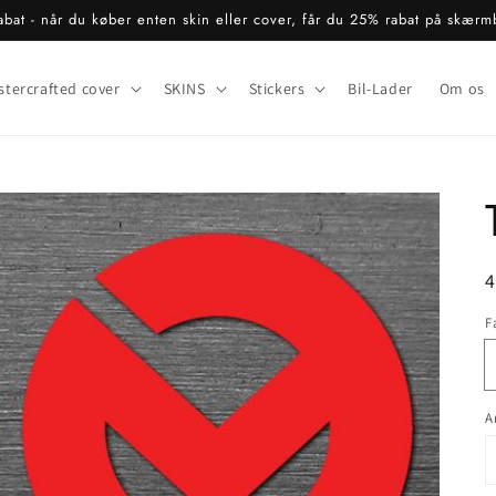
bat - når du køber enten skin eller cover, får du 25% rabat på skærm
stercrafted cover
SKINS
Stickers
Bil-Lader
Om os
N
4
F
A