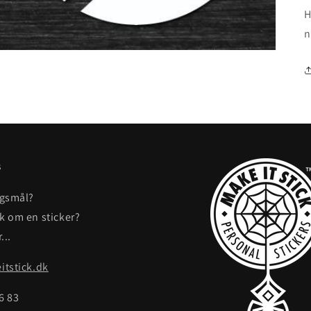
H
n
s
rgsmål?
ak om en sticker?
...
tstick.dk
86 83