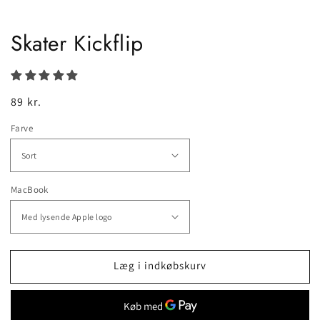
Skater Kickflip
Normalpris
89 kr.
Farve
MacBook
Læg i indkøbskurv