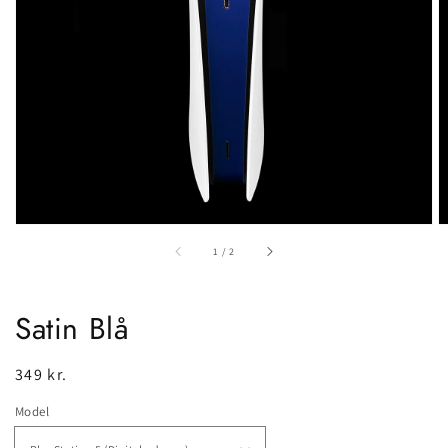
gallerivisning
af
1
/
2
Satin Blå
Normalpris
349 kr.
Model