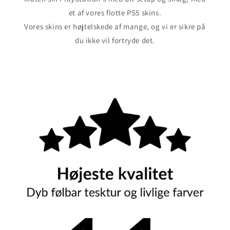
et af vores flotte PS5 skins.
Vores skins er højtelskede af mange, og vi er sikre på
du ikke vil fortryde det.