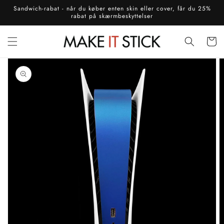
Gå til
Sandwich-rabat - når du køber enten skin eller cover, får du 25%
indhold
rabat på skærmbeskyttelser
Indkøbsku
å til
roduktoplysninger
Åbn
mediet
1
i