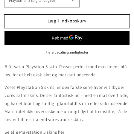
Læg i indkøbskurv
Flere betalingsmuligheder
Blåt satin Playstion 5 skin.
Passer perfekt med maskinens blå
lys, for et helt ekslusivt og markant udseende.
Vores Playstation 5 skins, er den første serie hvor vi tilbyder
vores satin skins. De ser fantastisk ud - med en mat overflade,
og har et blødt og særligt glansfuldt satin eller silk udseende.
Materialet ikke overraskende utroligt dyrt at fremstille, så de
koster lidt ekstra end vores andre skins.
Se alle Playstation 5 skins her