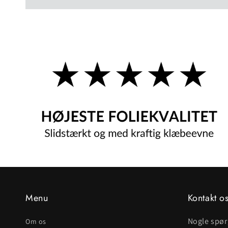
Menu
Kontakt o
Nogle spø
Om os