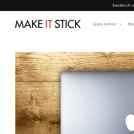
Gå til
Sandwich-ra
indhold
Glass Armor
Ma
Gå til
produktoplysninger