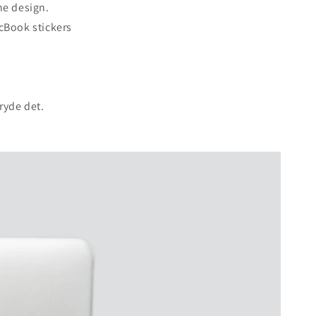
ne design.
acBook stickers
tryde det.