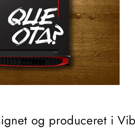
Åbn
mediet
6
i
gallerivisning
ignet og produceret i Vi