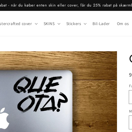
bat - når du køber enten skin eller cover, får du 25% rabat på skærm
stercrafted cover
SKINS
Stickers
Bil-Lader
Om os
N
9
F
M
Åbn
det
fremhævede