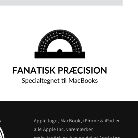
Apple logo, MacBook, iPhone & iPad er
alle Apple Inc. varemærker.
make it stick er ikke en del af Apple Inc.