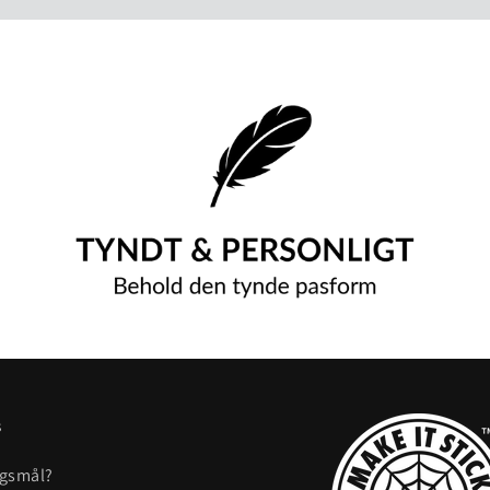
s
rgsmål?