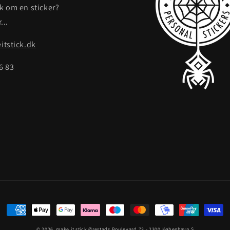
ak om en sticker?
...
tstick.dk
86 83
Betalingsmetoder
© 2026,
make it stick
Ørestads Boulevard 73 - 2300 København S