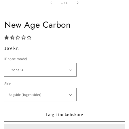
af
1
/
5
New Age Carbon
Normalpris
169 kr.
iPhone model
Skin
Læg i indkøbskurv