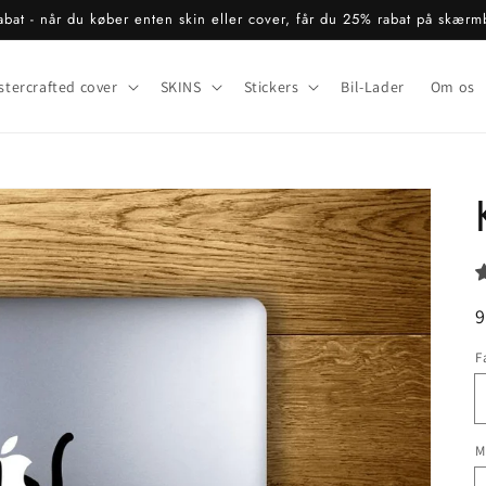
bat - når du køber enten skin eller cover, får du 25% rabat på skærm
stercrafted cover
SKINS
Stickers
Bil-Lader
Om os
N
9
F
M