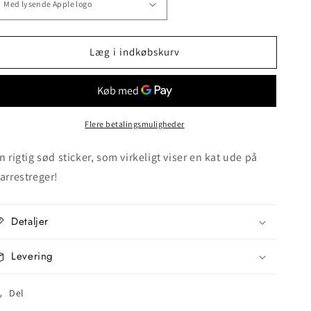
Læg i indkøbskurv
Flere betalingsmuligheder
n rigtig sød sticker, som virkeligt viser en kat ude på
arrestreger!
Detaljer
Levering
Del