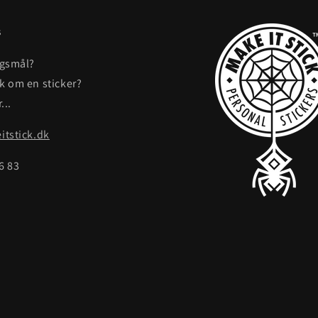
s
rgsmål?
ak om en sticker?
...
tstick.dk
86 83