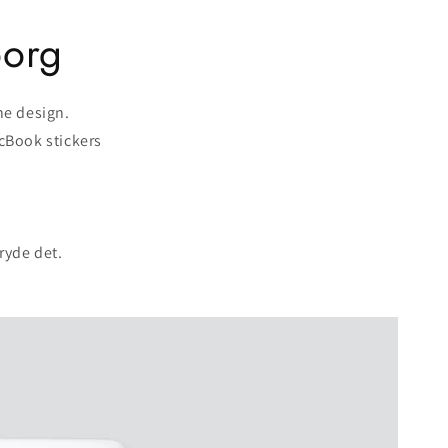
borg
ne design.
acBook stickers
tryde det.