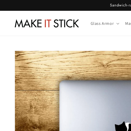
Gå til
Sandwich-ra
indhold
Glass Armor
Ma
Gå til
produktoplysninger