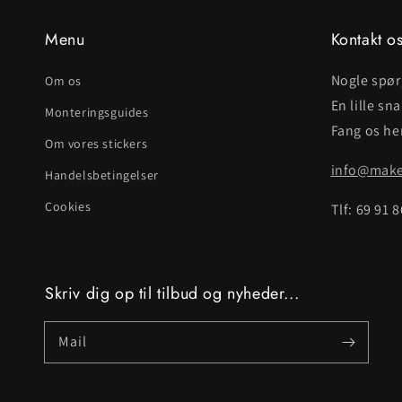
Menu
Kontakt o
Nogle spø
Om os
En lille sn
Monteringsguides
Fang os her
Om vores stickers
info@makei
Handelsbetingelser
Cookies
Tlf: 69 91 
Skriv dig op til tilbud og nyheder...
Mail