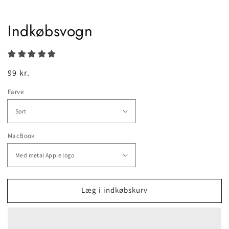
Indkøbsvogn
Normalpris
99 kr.
Farve
MacBook
Læg i indkøbskurv