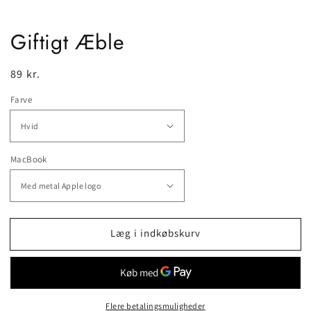
Giftigt Æble
Normalpris
89 kr.
Farve
MacBook
Læg i indkøbskurv
Flere betalingsmuligheder