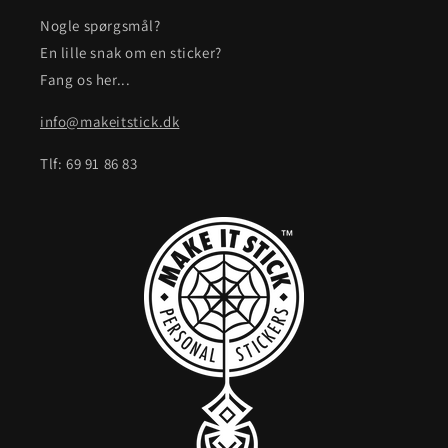
Nogle spørgsmål?
En lille snak om en sticker?
Fang os her...
info@makeitstick.dk
Tlf: 69 91 86 83