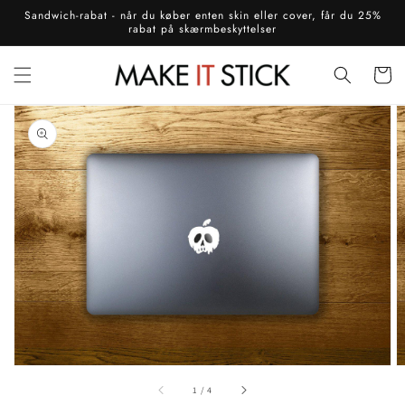
Gå til
Sandwich-rabat - når du køber enten skin eller cover, får du 25%
indhold
rabat på skærmbeskyttelser
Indkøbsku
å til
roduktoplysninger
Åbn
det
fremhævede
medie
i
gallerivisning
af
1
/
4