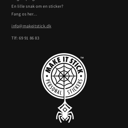
En lille snak om en sticker?
Fang os her...
info@makeitstick.dk
Tlf: 69 91 86 83