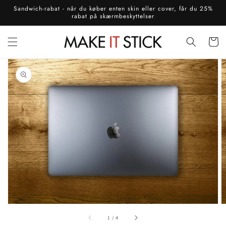
Gå til
Sandwich-rabat - når du køber enten skin eller cover, får du 25%
indhold
rabat på skærmbeskyttelser
Indkøbsku
å til
roduktoplysninger
Åbn
det
fremhævede
medie
i
gallerivisning
af
1
/
4