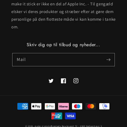
make it stick er ikke en del af Apple Inc. - Til gengæld
elsker vi deres produkter og stræber efter at gøre dem
personlige på den flotteste måde vi kan komme i tanke
om.
Skriv dig op til tilbud og nyheder...
Mail
Twitter
Facebook
Instagram
Betalingsmetoder
© 2026,
make it stick
Ørestads Boulevard 73 - 2300 København S