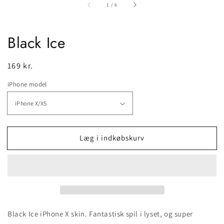
af
1
/
6
Black Ice
Normalpris
169 kr.
iPhone model
Læg i indkøbskurv
Black Ice iPhone X skin. Fantastisk spil i lyset, og super