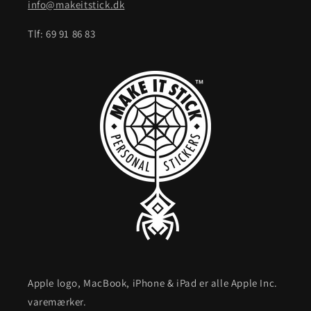
info@makeitstick.dk
Tlf: 69 91 86 83
Apple logo, MacBook, iPhone & iPad er alle Apple Inc.
varemærker.