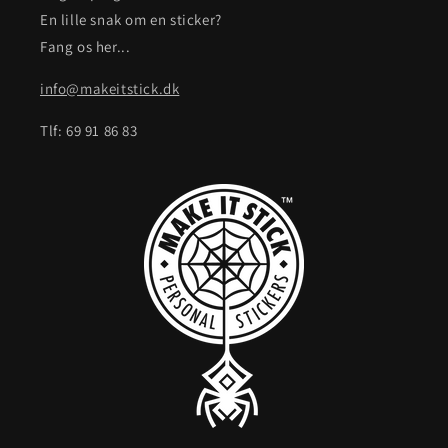
En lille snak om en sticker?
Fang os her...
info@makeitstick.dk
Tlf: 69 91 86 83