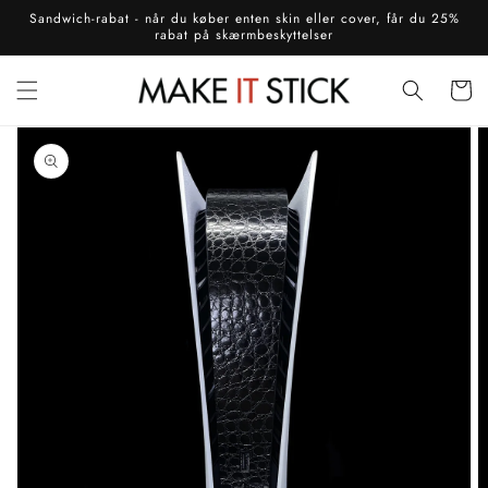
Gå til
Sandwich-rabat - når du køber enten skin eller cover, får du 25%
indhold
rabat på skærmbeskyttelser
Indkøbsku
å til
roduktoplysninger
Åbn
mediet
1
i