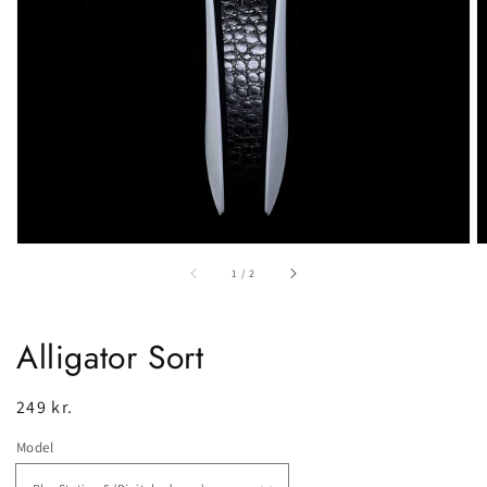
gallerivisning
af
1
/
2
Alligator Sort
Normalpris
249 kr.
Model