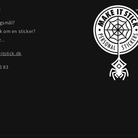
s
rgsmål?
ak om en sticker?
...
tstick.dk
86 83