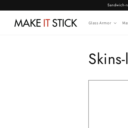
Gå til
Sandwich-ra
indhold
Glass Armor
Ma
Skins-