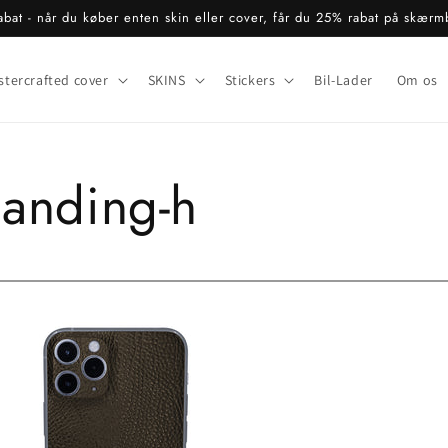
bat - når du køber enten skin eller cover, får du 25% rabat på skærm
stercrafted cover
SKINS
Stickers
Bil-Lader
Om os
landing-h