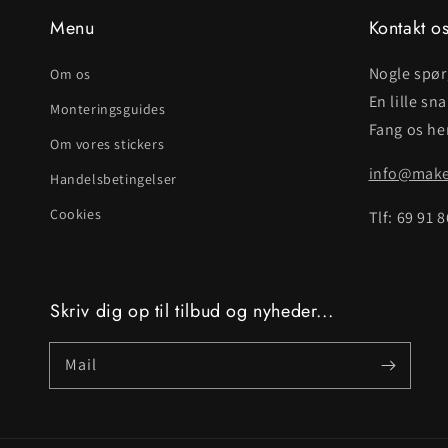
Menu
Kontakt o
Nogle spø
Om os
En lille sn
Monteringsguides
Fang os her
Om vores stickers
info@makei
Handelsbetingelser
Cookies
Tlf: 69 91 
Skriv dig op til tilbud og nyheder...
Mail